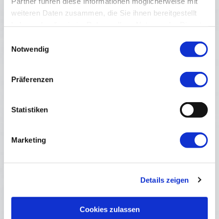
Partner führen diese Informationen möglicherweise mit
weiteren Daten zusammen, die Sie ihnen bereitgestellt
Ein besonderer Ausblick: Eigentlich ist der alte weidenbächer
haben oder die sie im Rahmen Ihrer Nutzung der Dienste
Kirchturm für Besucher geschlossen.
gesammelt haben.
Einwilligungsauswahl
Notwendig
Präferenzen
Statistiken
Marketing
Die Werkstatt eines alten Freundes birgt so manchen Schatz und
viele Erinnerungen.
Details zeigen
Cookies zulassen